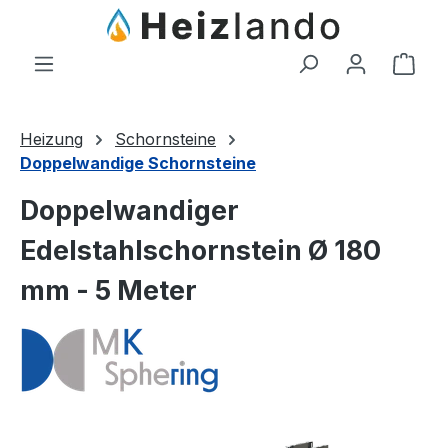
Zum Hauptinhalt springen
Ware
Heizung
Schornsteine
Doppelwandige Schornsteine
Doppelwandiger
Edelstahlschornstein Ø 180
mm - 5 Meter
Bildergalerie überspringen