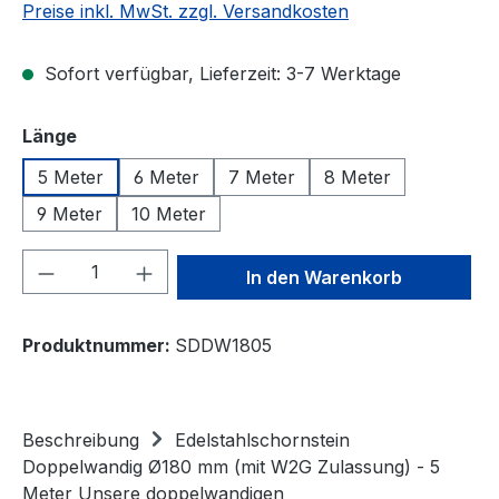
Preise inkl. MwSt. zzgl. Versandkosten
Sofort verfügbar, Lieferzeit: 3-7 Werktage
auswählen
Länge
5 Meter
6 Meter
7 Meter
8 Meter
9 Meter
10 Meter
Produkt Anzahl: Gib den gewünschten We
In den Warenkorb
Produktnummer:
SDDW1805
Beschreibung
Edelstahlschornstein
Doppelwandig Ø180 mm (mit W2G Zulassung) - 5
Meter Unsere doppelwandigen