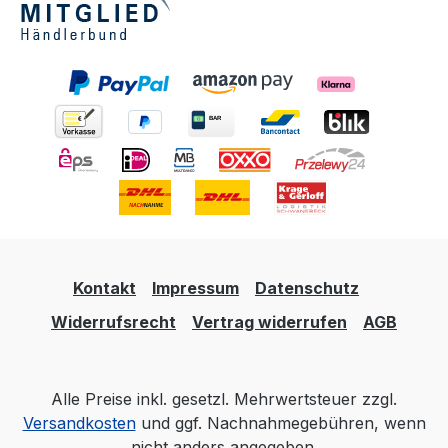
Sollten Sie eine Rauchrohr-Reduzierungen
benötigen, sprechen Sie bitte vorher mit Ihrem
Schornsteinfeger, da es hier zu einer
Querschnittsverängung kommt. Um zu prüfen,
ob Sie mit einer Reduzierung auch positive Werte
erreichen, erstellen wir für Sie gerne eine
Schornsteinberechnung.
Kontakt
Impressum
Datenschutz
Widerrufsrecht
Vertrag widerrufen
AGB
Alle Preise inkl. gesetzl. Mehrwertsteuer zzgl.
Versandkosten
und ggf. Nachnahmegebühren, wenn
nicht anders angegeben.