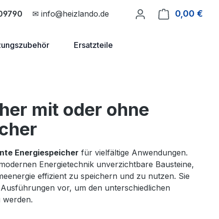
0,00 €
Ware
09790
✉ info@heizlando.de
zungszubehör
Ersatzteile
her mit oder ohne
cher
ente Energiespeicher
für vielfältige Anwendungen.
r modernen Energietechnik unverzichtbare Bausteine,
energie effizient zu speichern und zu nutzen. Sie
Ausführungen vor, um den unterschiedlichen
 werden.