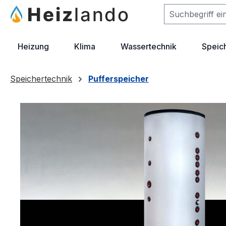
m Hauptinhalt springen
Zur Suche springen
Zur Hauptnavigation springen
Heizung
Klima
Wassertechnik
Speic
Speichertechnik
Pufferspeicher