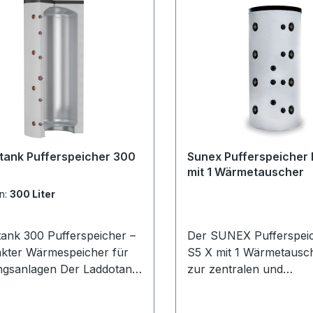
tank Pufferspeicher 300
Sunex Pufferspeicher 
mit 1 Wärmetauscher
n:
300 Liter
ank 300 Pufferspeicher –
Der SUNEX Pufferspeic
kter Wärmespeicher für
S5 X mit 1 Wärmetausch
lagen Der Laddotank
zur zentralen und
fferspeicher ist ein
kostengünstigen Speic
kter Heizwasser-
von Heizungswasser. Er