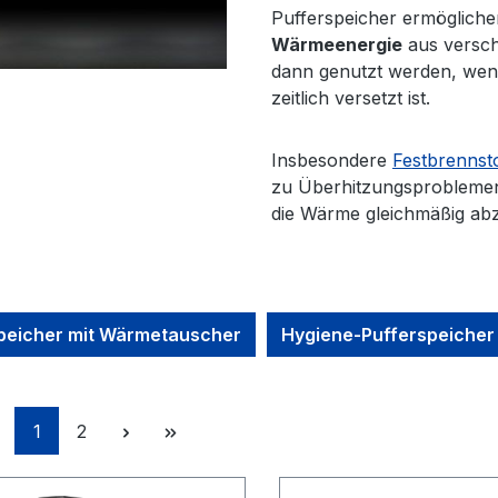
Pufferspeicher ermögliche
Wärmeenergie
aus versc
dann genutzt werden, wenn
zeitlich versetzt ist.
Insbesondere
Festbrennst
zu Überhitzungsproblemen 
die Wärme gleichmäßig ab
peicher mit Wärmetauscher
Hygiene-Pufferspeicher
Seite
Seite
1
2