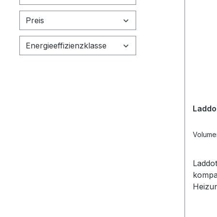
Preis
Energieeffizienzklasse
Laddo
Volume
Laddot
kompa
Heizungsan
300 Pu
kompa