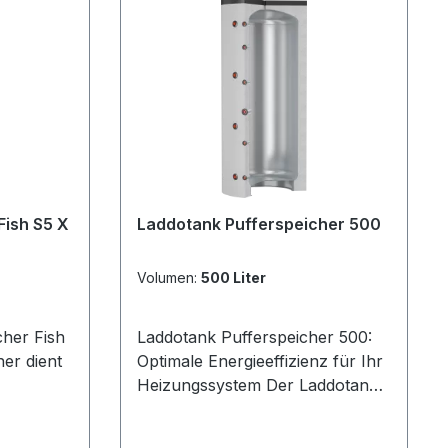
Fish S5 X
Laddotank Pufferspeicher 500
Volumen:
500 Liter
her Fish
Laddotank Pufferspeicher 500:
er dient
Optimale Energieeffizienz für Ihr
Heizungssystem Der Laddotank
herung
Pufferspeicher ist eine innovative
 gleicht
Lösung zur Speicherung von