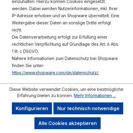
einzuhalten. Hierzu können Cookies eingesetzt
werden. Dabei werden Nutzerinformationen, inkl. Ihrer
IP-Adresse erhoben und an Shopware übermittelt. Eine
Weitergabe dieser Daten an sonstige Dritte erfolgt
nicht.
Die Datenverarbeitung erfolgt zur Erfüllung einer
rechtlichen Verpflichtung auf Grundlage des Art. 6 Abs.
1 lit. c DSGVO.
Nähere Informationen zum Datenschutz bei Shopware
finden Sie unter:
https://www.shopware.com/de/datenschutz/.
Diese Website verwendet Cookies, um eine bestmögliche
Plug-ins und Sonstiges
Erfahrung bieten zu können.
Mehr Informationen ...
Konfigurieren
Nur technisch notwendige
Verwendung des Google Tag Managers
Wir verwenden auf unserer Website den Google Tag
Alle Cookies akzeptieren
Manager der Google Ireland Limited (Gordon House,
Barrow Street, Dublin 4, Irland; "Google").