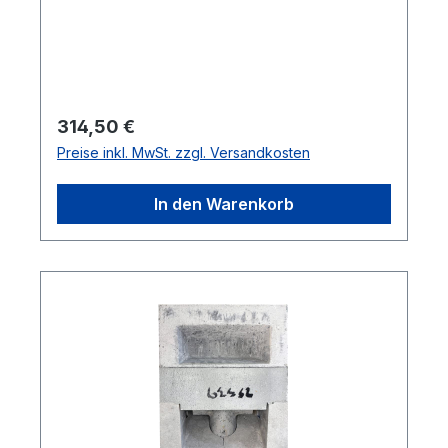
Gastherme bei der Bestellung angeben!
Lieferumfang: 1x Ersatzplatine VIADRUS
K4
Regulärer Preis:
314,50 €
Preise inkl. MwSt. zzgl. Versandkosten
In den Warenkorb