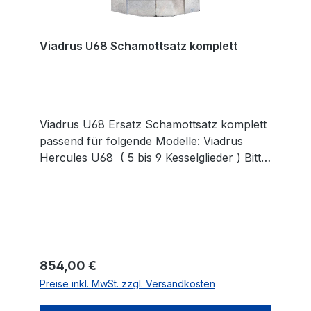
Viadrus U68 Schamottsatz komplett
Viadrus U68 Ersatz Schamottsatz komplett
passend für folgende Modelle: Viadrus
Hercules U68 ( 5 bis 9 Kesselglieder ) Bitte
die Seriennummer des Kessels bei der
Bestellung angeben! Video Lieferumfang: 1
x Ersatzschamott komplett VIADRUS U68
Regulärer Preis:
854,00 €
Preise inkl. MwSt. zzgl. Versandkosten