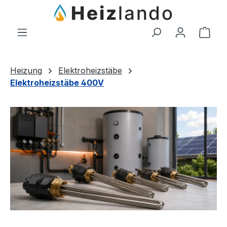
Zum Hauptinhalt springen
Ware
Heizung
Elektroheizstäbe
Elektroheizstäbe 400V