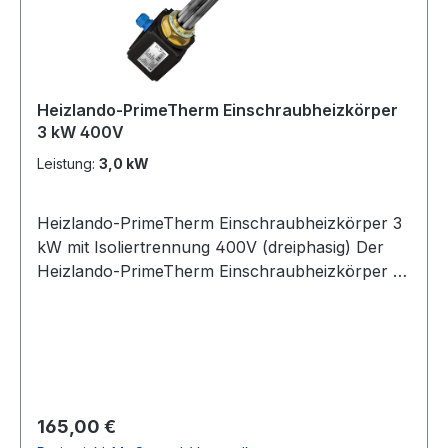
Heizlando-PrimeTherm Einschraubheizkörper
3 kW 400V
Leistung:
3,0 kW
Heizlando-PrimeTherm Einschraubheizkörper 3
kW mit Isoliertrennung 400V (dreiphasig) Der
Heizlando-PrimeTherm Einschraubheizkörper 3
kW mit Isoliertrennung 400V (dreiphasig) ist eine
zuverlässige Lösung zur elektrischen
Erwärmung von Pufferspeichern,
Warmwasserspeichern und Heizungsanlagen.
Als Elektroheizstab 3 kW 400V eignet er sich
besonders für kleinere Speicher, zur
Regulärer Preis:
165,00 €
Zusatzheizung oder als praktische Notheizung