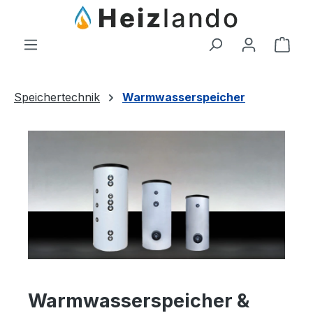
Zum Hauptinhalt springen
Ware
Speichertechnik
Warmwasserspeicher
Warmwasserspeicher &