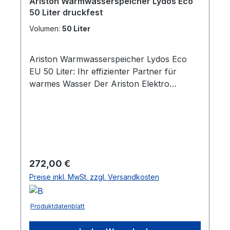
Ariston Warmwasserspeicher Lydos Eco
50 Liter druckfest
Volumen:
50 Liter
Ariston Warmwasserspeicher Lydos Eco
EU 50 Liter: Ihr effizienter Partner für
warmes Wasser Der Ariston Elektro
Warmwasserspeicher Lydos Eco EU bietet
nicht nur eine ansprechende Ästhetik,
sondern auch eine Vielzahl innovativer
Funktionen, die ihn zum idealen Gerät für
Ihr Zuhause machen. Erhältlich in den
Größen 50, 80 oder 100 Liter, überzeugt
Regulärer Preis:
272,00 €
der Lydos Eco EU durch einfache Montage
Preise inkl. MwSt. zzgl. Versandkosten
und eine umweltgerechte Bauweise.
Innovative Technologie für maximale
Effizienz:Die WasserPlus Technologie des
Produktdatenblatt
Lydos Eco EU ermöglicht eine Steigerung