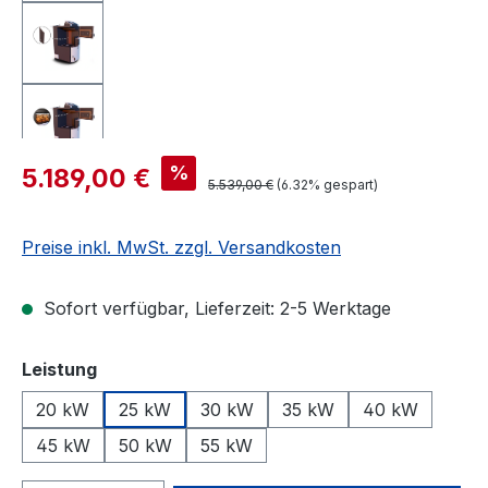
Verkaufspreis:
%
5.189,00 €
Regulärer Preis:
5.539,00 €
(6.32% gespart)
Preise inkl. MwSt. zzgl. Versandkosten
Sofort verfügbar, Lieferzeit: 2-5 Werktage
auswählen
Leistung
20 kW
25 kW
30 kW
35 kW
40 kW
45 kW
50 kW
55 kW