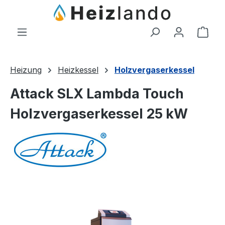
Zum Hauptinhalt springen
Ware
Heizung
Heizkessel
Holzvergaserkessel
Attack SLX Lambda Touch
Holzvergaserkessel 25 kW
Bildergalerie überspringen