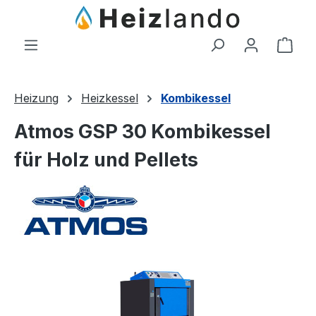
Zum Hauptinhalt springen
Ware
Heizung
Heizkessel
Kombikessel
Atmos GSP 30 Kombikessel
für Holz und Pellets
Bildergalerie überspringen