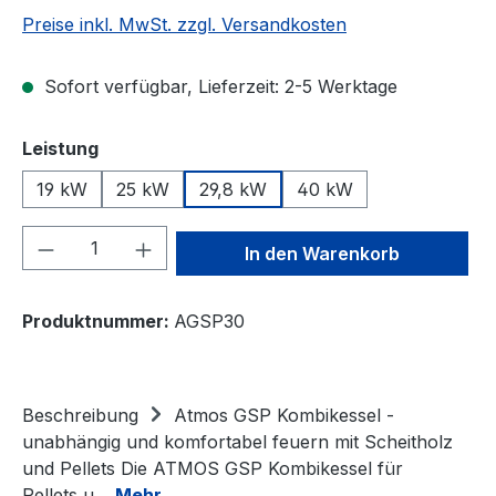
Preise inkl. MwSt. zzgl. Versandkosten
Sofort verfügbar, Lieferzeit: 2-5 Werktage
auswählen
Leistung
19 kW
25 kW
29,8 kW
40 kW
Produkt Anzahl: Gib den gewünschten We
In den Warenkorb
Produktnummer:
AGSP30
Beschreibung
Atmos GSP Kombikessel -
unabhängig und komfortabel feuern mit Scheitholz
und Pellets Die ATMOS GSP Kombikessel für
Pellets u…
Mehr