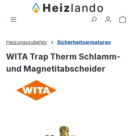
Zum Hauptinhalt springen
Ware
Heizungszubehör
Sicherheitsarmaturen
WITA Trap Therm Schlamm-
und Magnetitabscheider
Bildergalerie überspringen