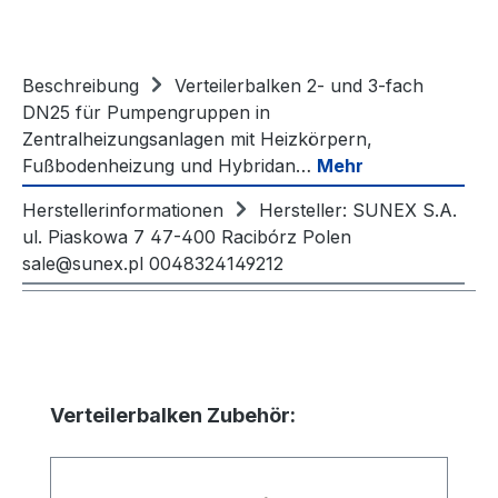
Beschreibung
Verteilerbalken 2- und 3-fach
DN25 für Pumpengruppen in
Zentralheizungsanlagen mit Heizkörpern,
Fußbodenheizung und Hybridan…
Mehr
Herstellerinformationen
Hersteller: SUNEX S.A.
ul. Piaskowa 7 47-400 Racibórz Polen
sale@sunex.pl 0048324149212
Produktgalerie überspringen
Verteilerbalken Zubehör: