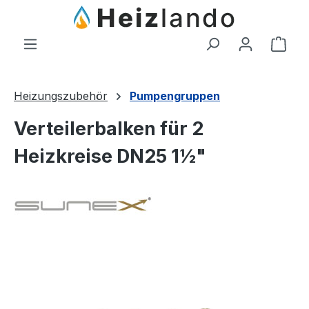
Zum Hauptinhalt springen
Ware
Heizungszubehör
Pumpengruppen
Verteilerbalken für 2
Heizkreise DN25 1½"
Bildergalerie überspringen