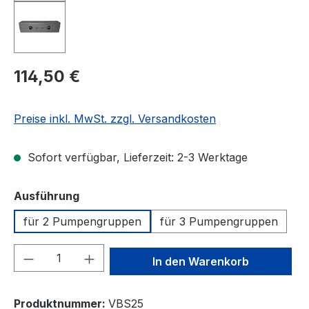
Regulärer Preis:
114,50 €
Preise inkl. MwSt. zzgl. Versandkosten
Sofort verfügbar, Lieferzeit: 2-3 Werktage
auswählen
Ausführung
für 2 Pumpengruppen
für 3 Pumpengruppen
Produkt Anzahl: Gib den gewünschten We
In den Warenkorb
Produktnummer:
VBS25