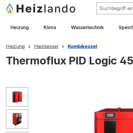
m Hauptinhalt springen
Zur Suche springen
Zur Hauptnavigation springen
Heizung
Klima
Wassertechnik
Speic
Heizung
Heizkessel
Kombikessel
Thermoflux PID Logic 45
Bildergalerie überspringen