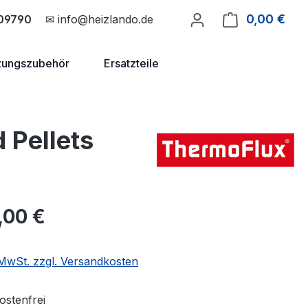
0,00 €
Ware
09790
✉ info@heizlando.de
zungszubehör
Ersatzteile
 Pellets
eis:
,00 €
. MwSt. zzgl. Versandkosten
stenfrei