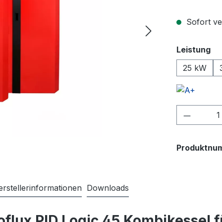
Sofort ve
au
Leistung
25 kW
Produkt
Produktnu
rstellerinformationen
Downloads
lux PID Logic 45 Kombikessel fü