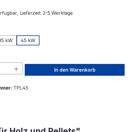
rfügbar, Lieferzeit: 2-5 Werktage
swählen
35 kW
45 kW
 Anzahl: Gib den gewünschten Wert ein 
In den Warenkorb
mmer:
TPL45
r Holz und Pellets"