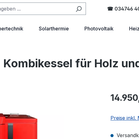
☎ 034746 4
hertechnik
Solarthermie
Photovoltaik
Hei
 Kombikessel für Holz und
Regulärer Pr
14.950
Preise inkl
Versandko