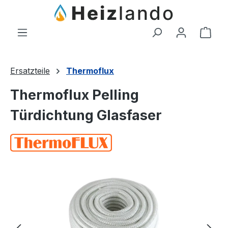
Zum Hauptinhalt springen
Ware
Ersatzteile
Thermoflux
Thermoflux Pelling
Türdichtung Glasfaser
Bildergalerie überspringen