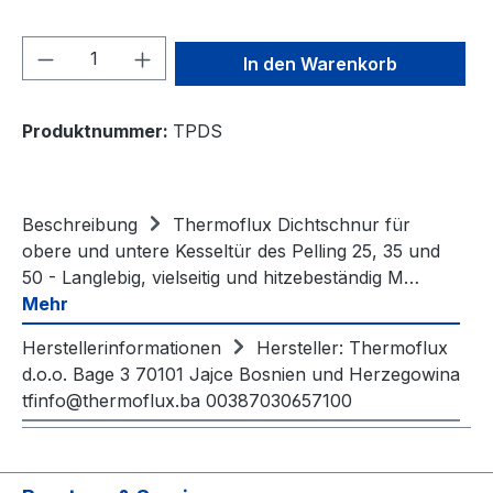
Produkt Anzahl: Gib den gewünschten We
In den Warenkorb
Produktnummer:
TPDS
Beschreibung
Thermoflux Dichtschnur für
obere und untere Kesseltür des Pelling 25, 35 und
50 - Langlebig, vielseitig und hitzebeständig M…
Mehr
Herstellerinformationen
Hersteller: Thermoflux
d.o.o. Bage 3 70101 Jajce Bosnien und Herzegowina
tfinfo@thermoflux.ba 00387030657100