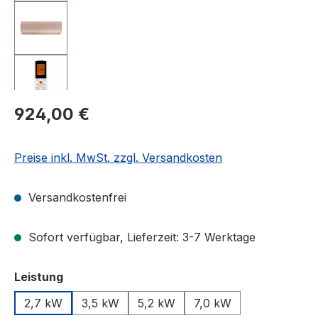
Regulärer Preis:
924,00 €
Preise inkl. MwSt. zzgl. Versandkosten
Versandkostenfrei
Sofort verfügbar, Lieferzeit: 3-7 Werktage
auswählen
Leistung
2,7 kW
3,5 kW
5,2 kW
7,0 kW