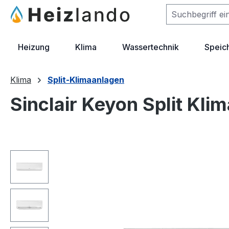
m Hauptinhalt springen
Zur Suche springen
Zur Hauptnavigation springen
Heizung
Klima
Wassertechnik
Speic
Klima
Split-Klimaanlagen
Sinclair Keyon Split Kl
Bildergalerie überspringen