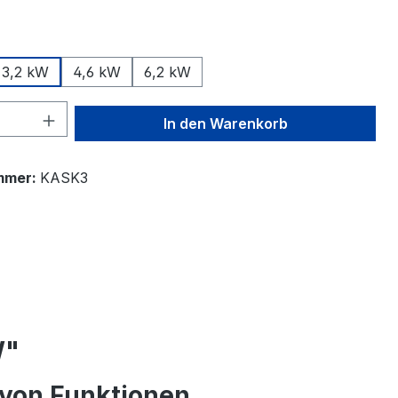
swählen
3,2 kW
4,6 kW
6,2 kW
 Anzahl: Gib den gewünschten Wert ein 
In den Warenkorb
mmer:
KASK3
W"
l von Funktionen