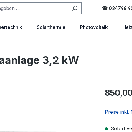
☎ 034746 4
hertechnik
Solarthermie
Photovoltaik
Hei
imaanlage 3,2 kW
Regulärer Pr
850,00
Preise inkl
Sofort ve