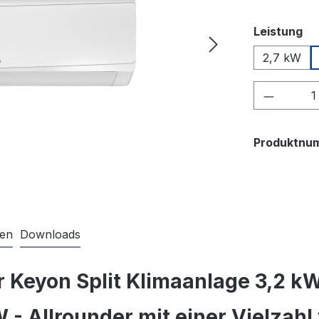
au
Leistung
2,7 kW
Produkt
Produktnu
nen
Downloads
r Keyon Split Klimaanlage 3,2 k
 - Allrounder mit einer Vielzah