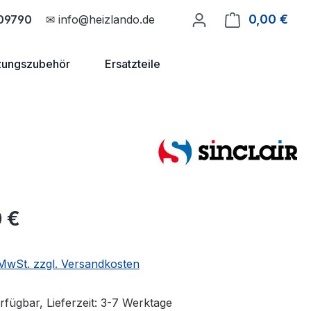
0,00 €
Ware
09790
✉ info@heizlando.de
zungszubehör
Ersatzteile
eis:
 €
. MwSt. zzgl. Versandkosten
rfügbar, Lieferzeit: 3-7 Werktage