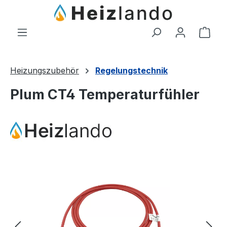
Zum Hauptinhalt springen
Ware
Heizungszubehör
Regelungstechnik
Plum CT4 Temperaturfühler
Bildergalerie überspringen