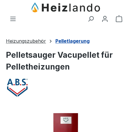
Zum Hauptinhalt springen
Ware
Heizungszubehör
Pelletlagerung
Pelletsauger Vacupellet für
Pelletheizungen
Bildergalerie überspringen