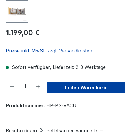
Regulärer Preis:
1.199,00 €
Preise inkl. MwSt. zzgl. Versandkosten
Sofort verfügbar, Lieferzeit: 2-3 Werktage
Produkt Anzahl: Gib den gewünschten We
In den Warenkorb
Produktnummer:
HP-PS-VACU
Beschreibung
Pelletsauger Vacupellet –