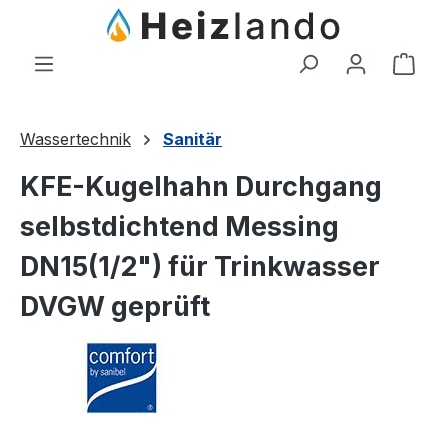
Zum Hauptinhalt springen
Ware
Wassertechnik
Sanitär
KFE-Kugelhahn Durchgang
selbstdichtend Messing
DN15(1/2") für Trinkwasser
DVGW geprüft