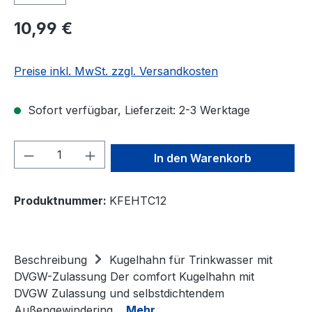
Regulärer Preis:
10,99 €
Preise inkl. MwSt. zzgl. Versandkosten
Sofort verfügbar, Lieferzeit: 2-3 Werktage
Produkt Anzahl: Gib den gewünschten We
In den Warenkorb
Produktnummer:
KFEHTC12
Beschreibung
Kugelhahn für Trinkwasser mit
DVGW-Zulassung Der comfort Kugelhahn mit
DVGW Zulassung und selbstdichtendem
Außengewindering…
Mehr