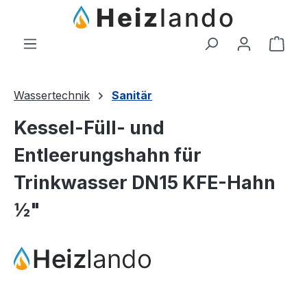
Zum Hauptinhalt springen
Ware
Wassertechnik
Sanitär
Kessel-Füll- und
Entleerungshahn für
Trinkwasser DN15 KFE-Hahn
½"