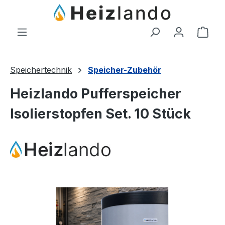
Zum Hauptinhalt springen
Ware
Speichertechnik
Speicher-Zubehör
Heizlando Pufferspeicher
Isolierstopfen Set. 10 Stück
Bildergalerie überspringen