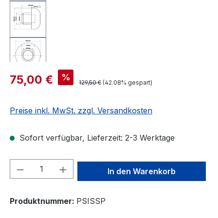
Verkaufspreis:
%
75,00 €
Regulärer Preis:
129,50 €
(42.08% gespart)
Preise inkl. MwSt. zzgl. Versandkosten
Sofort verfügbar, Lieferzeit: 2-3 Werktage
Produkt Anzahl: Gib den gewünschten We
In den Warenkorb
Produktnummer:
PSISSP