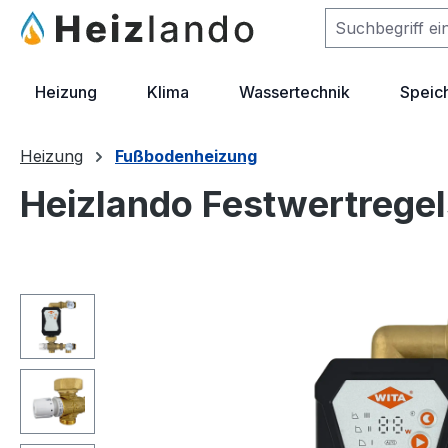
m Hauptinhalt springen
Zur Suche springen
Zur Hauptnavigation springen
Heizung
Klima
Wassertechnik
Speic
Heizung
Fußbodenheizung
Heizlando Festwertrege
Bildergalerie überspringen