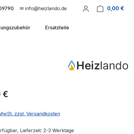
0,00 €
Ware
09790
✉ info@heizlando.de
zungszubehör
Ersatzteile
eis:
 €
. MwSt. zzgl. Versandkosten
rfügbar, Lieferzeit: 2-3 Werktage