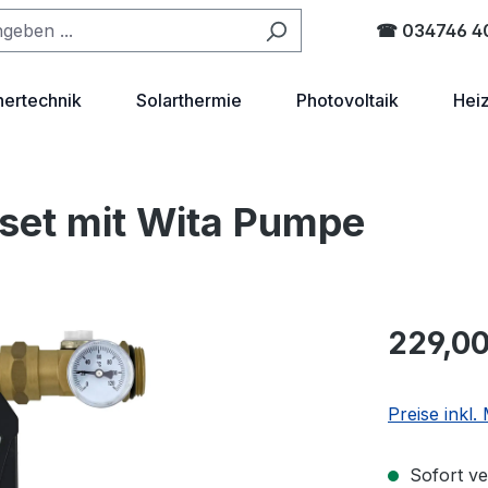
☎ 034746 4
hertechnik
Solarthermie
Photovoltaik
Hei
lset mit Wita Pumpe
Regulärer Pr
229,00
Preise inkl
Sofort ve