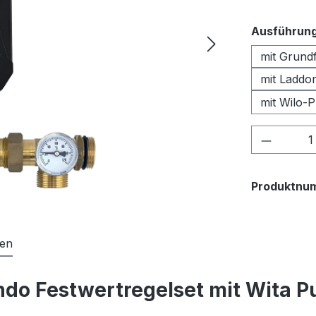
Ausführun
mit Grund
mit Ladd
mit Wilo-
Produkt
Produktnu
nen
ndo Festwertregelset mit Wita 