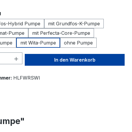
auswählen
g
fos-Hybrid Pumpe
mit Grundfos-K-Pumpe
omat-Pumpe
mit Perfecta-Core-Pumpe
Pumpe
mit Wita-Pumpe
ohne Pumpe
 Anzahl: Gib den gewünschten Wert ein 
In den Warenkorb
mmer:
HLFWRSWI
Pumpe"