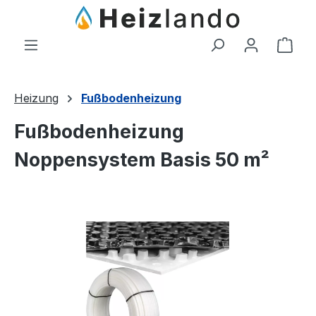
Zum Hauptinhalt springen
Ware
Heizung
Fußbodenheizung
Fußbodenheizung
Noppensystem Basis 50 m²
Bildergalerie überspringen