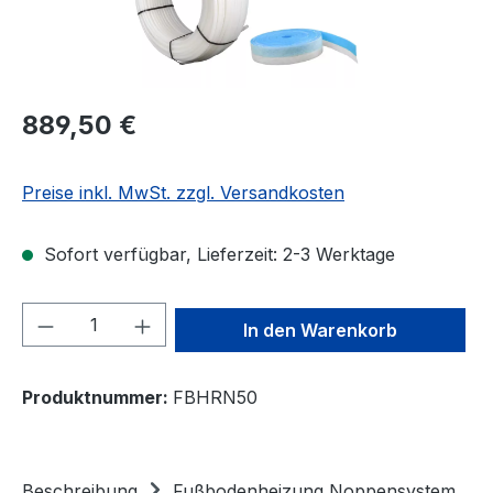
Regulärer Preis:
889,50 €
Preise inkl. MwSt. zzgl. Versandkosten
Sofort verfügbar, Lieferzeit: 2-3 Werktage
Produkt Anzahl: Gib den gewünschten We
In den Warenkorb
Produktnummer:
FBHRN50
Beschreibung
Fußbodenheizung Noppensystem