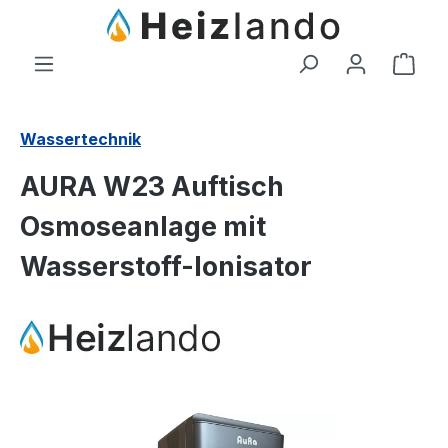
Zum Hauptinhalt springen
Ware
Wassertechnik
AURA W23 Auftisch
Osmoseanlage mit
Wasserstoff-Ionisator
Bildergalerie überspringen