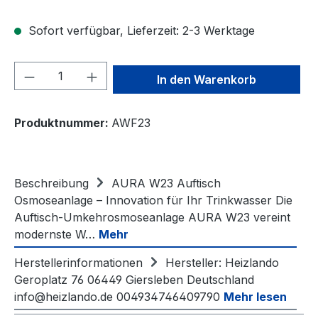
Sofort verfügbar, Lieferzeit: 2-3 Werktage
Produkt Anzahl: Gib den gewünschten We
In den Warenkorb
Produktnummer:
AWF23
Beschreibung
AURA W23 Auftisch
Osmoseanlage – Innovation für Ihr Trinkwasser Die
Auftisch-Umkehrosmoseanlage AURA W23 vereint
modernste W…
Mehr
Herstellerinformationen
Hersteller: Heizlando
Geroplatz 76 06449 Giersleben Deutschland
info@heizlando.de 004934746409790
Mehr lesen